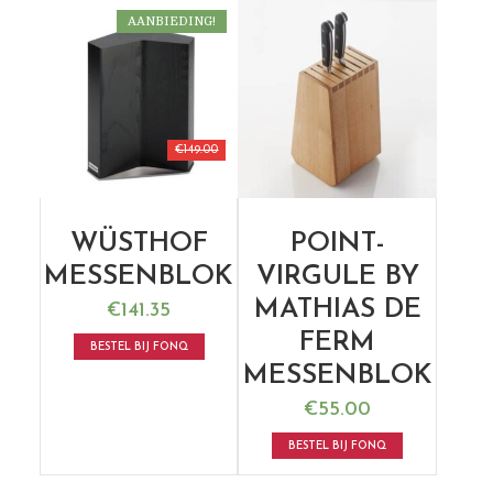
AANBIEDING!
€
149.00
WÜSTHOF
POINT-
MESSENBLOK
VIRGULE BY
MATHIAS DE
€
141.35
FERM
BESTEL BIJ FONQ
MESSENBLOK
€
55.00
BESTEL BIJ FONQ