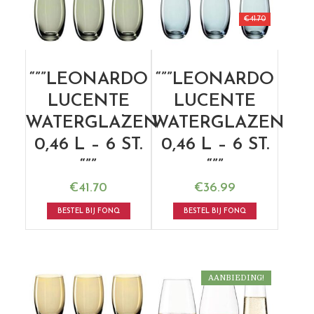
€
41.70
“””LEONARDO
“””LEONARDO
LUCENTE
LUCENTE
WATERGLAZEN
WATERGLAZEN
0,46 L – 6 ST.
0,46 L – 6 ST.
“””
“””
€
41.70
€
36.99
BESTEL BIJ FONQ
BESTEL BIJ FONQ
AANBIEDING!