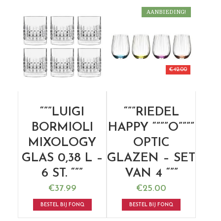
AANBIEDING!
€
42.00
“””LUIGI
“””RIEDEL
BORMIOLI
HAPPY “”””O””””
MIXOLOGY
OPTIC
GLAS 0,38 L –
GLAZEN – SET
6 ST. “””
VAN 4 “””
€
37.99
€
25.00
BESTEL BIJ FONQ
BESTEL BIJ FONQ