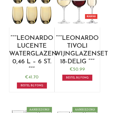
€
107.10
“””LEONARDO
“””LEONARDO
LUCENTE
TIVOLI
WATERGLAZEN
WIJNGLAZENSET
0,46 L – 6 ST.
18-DELIG “””
“””
€
50.99
€
41.70
BESTEL BIJ FONQ
BESTEL BIJ FONQ
AANBIEDING!
AANBIEDING!