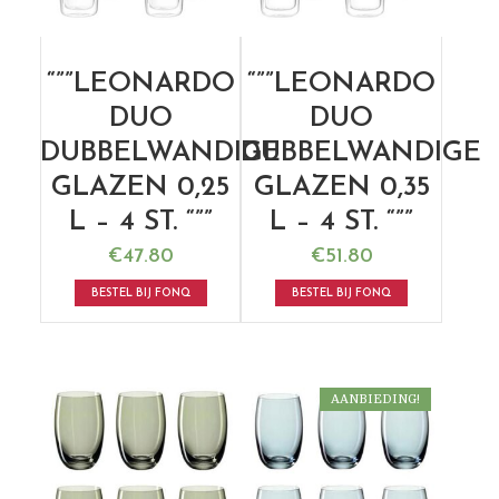
“””LEONARDO
“””LEONARDO
DUO
DUO
DUBBELWANDIGE
DUBBELWANDIGE
GLAZEN 0,25
GLAZEN 0,35
L – 4 ST. “””
L – 4 ST. “””
€
47.80
€
51.80
BESTEL BIJ FONQ
BESTEL BIJ FONQ
AANBIEDING!