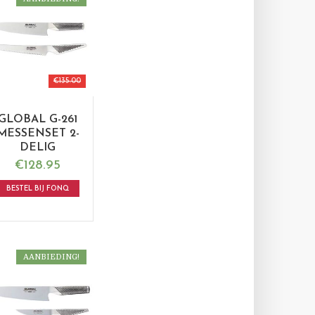
€
135.00
GLOBAL G-261
MESSENSET 2-
DELIG
€
128.95
BESTEL BIJ FONQ
AANBIEDING!