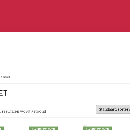
senset
ET
31 resultaten wordt getoond
!
AANBIEDING!
AANBIEDING!