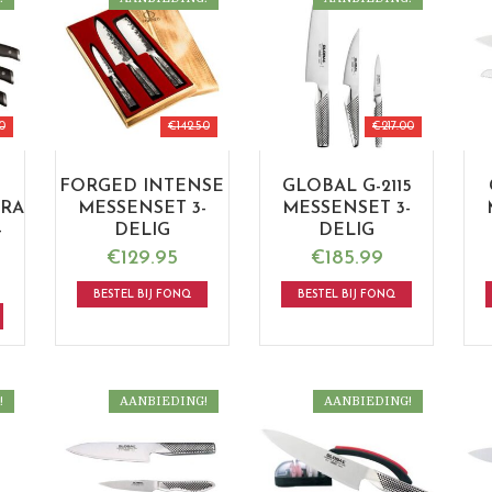
0
€
142.50
€
217.00
FORGED INTENSE
GLOBAL G-2115
GRA
MESSENSET 3-
MESSENSET 3-
-
DELIG
DELIG
€
129.95
€
185.99
BESTEL BIJ FONQ
BESTEL BIJ FONQ
!
AANBIEDING!
AANBIEDING!