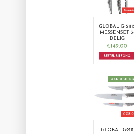
€
193.5
GLOBAL G-5111
MESSENSET 3
DELIG
€
149.00
BESTEL BIJ FONQ
AANBIEDING
€
235.0
GLOBAL G2111