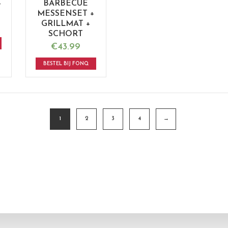
-
BARBECUE
MESSENSET +
GRILLMAT +
SCHORT
€
43.99
BESTEL BIJ FONQ
1
2
3
4
→