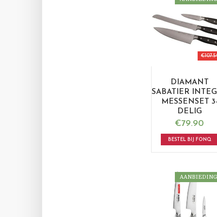
€
107.5
DIAMANT
SABATIER INTE
MESSENSET 3
DELIG
€
79.90
BESTEL BIJ FONQ
AANBIEDING