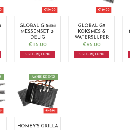
0
€
159.00
€
149.00
5
GLOBAL G-5838
GLOBAL G2
-
MESSENSET 2-
KOKSMES &
DELIG
WATERSLIJPER
€
115.00
€
95.00
BESTEL BIJ FONQ
BESTEL BIJ FONQ
!
AANBIEDING!
0
€
49.95
HOMEY’S GRILLA