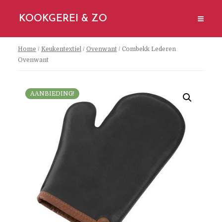
KOOKGEREI & ZO
Home
/
Keukentextiel
/
Ovenwant
/ Combekk Lederen
Ovenwant
AANBIEDING!