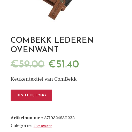
COMBEKK LEDEREN
OVENWANT
€
59.00
€
51.40
Keukentextiel van ComBekk
BESTEL BIJ FONQ
Artikelnummer:
8719324830232
Categorie:
Ovenwant