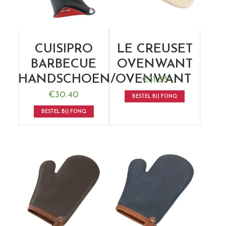
CUISIPRO
LE CREUSET
BARBECUE
OVENWANT
HANDSCHOEN/OVENWANT
€
31.53
€
30.40
BESTEL BIJ FONQ
BESTEL BIJ FONQ