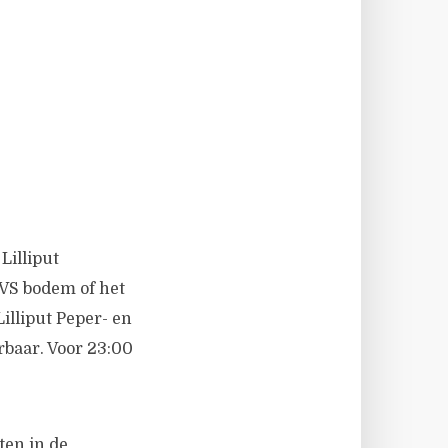
Lilliput
RVS bodem of het
Lilliput Peper- en
erbaar. Voor 23:00
en in de