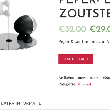
PEPER- 
ZOUTST
€
32.00
€
29.
Peper & zoutmolens van Al
BESTEL BIJ FONQ
Artikelnummer:
80032999581
Categorie:
Strooiset
EXTRA INFORMATIE