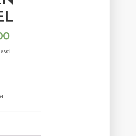
EN
EL
00
essi
84