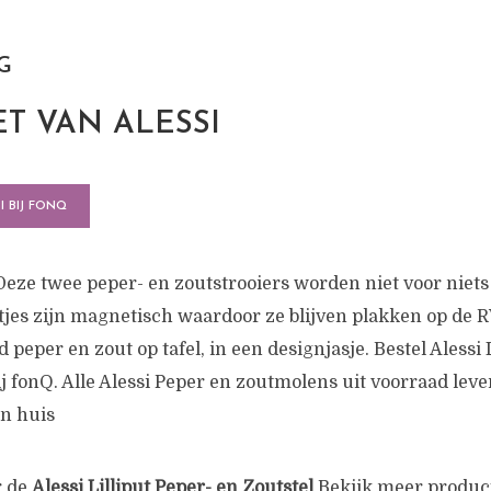
G
T VAN ALESSI
I BIJ FONQ
 Deze twee peper- en zoutstrooiers worden niet voor niets 
jes zijn magnetisch waardoor ze blijven plakken op de 
d peper en zout op tafel, in een designjasje. Bestel Alessi 
ij fonQ. Alle Alessi Peper en zoutmolens uit voorraad lev
in huis
r de
Alessi Lilliput Peper- en Zoutstel
Bekijk meer product