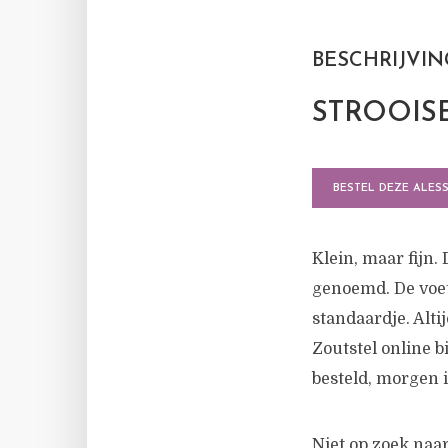
BESCHRIJVIN
STROOISE
BESTEL DEZE ALESS
Klein, maar fijn.
genoemd. De voet
standaardje. Altij
Zoutstel online b
besteld, morgen 
Niet op zoek naa