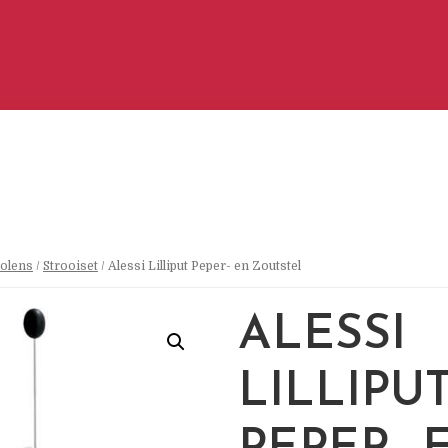
olens
/
Strooiset
/ Alessi Lilliput Peper- en Zoutstel
ALESSI
LILLIPU