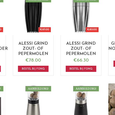
0
€
97.00
€
80.00
ALESSI GRIND
ALESSI GRIND
G
JDER
ZOUT- OF
ZOUT- OF
NO
PEPERMOLEN
PEPERMOLEN
€
78.00
€
66.30
BESTEL BIJ FONQ
BESTEL BIJ FONQ
!
AANBIEDING!
AANBIEDING!