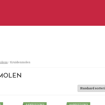
olens
/ Kruidenmolen
MOLEN
!
AANBIEDING!
AANBIEDING!