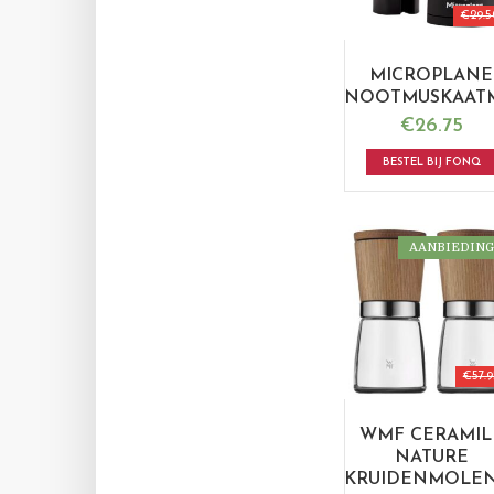
€
29.5
MICROPLANE
NOOTMUSKAAT
€
26.75
BESTEL BIJ FONQ
AANBIEDING
€
57.9
WMF CERAMIL
NATURE
KRUIDENMOLEN