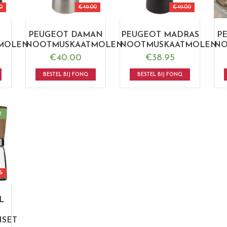
0
€
49.00
€
49.00
PEUGEOT DAMAN
PEUGEOT MADRAS
P
MOLEN
NOOTMUSKAATMOLEN
NOOTMUSKAATMOLEN
NO
€
40.00
€
38.95
BESTEL BIJ FONQ
BESTEL BIJ FONQ
!
5
L
SET