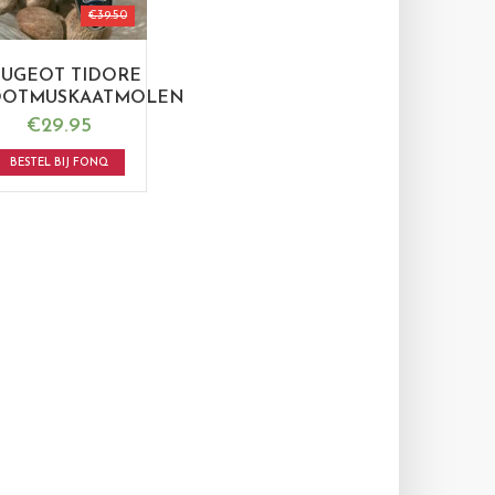
€
39.50
EUGEOT TIDORE
OTMUSKAATMOLEN
€
29.95
BESTEL BIJ FONQ