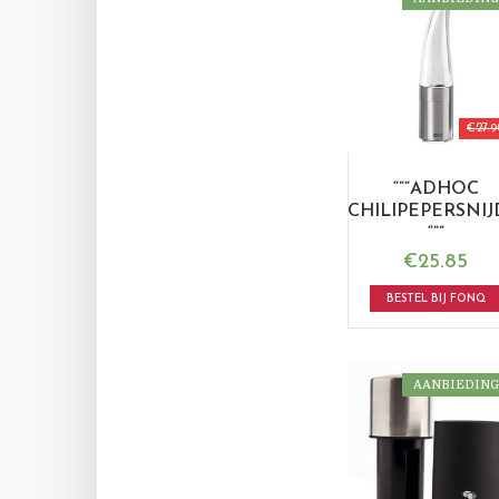
€
27.9
“””ADHOC
CHILIPEPERSNI
“””
€
25.85
BESTEL BIJ FONQ
AANBIEDING