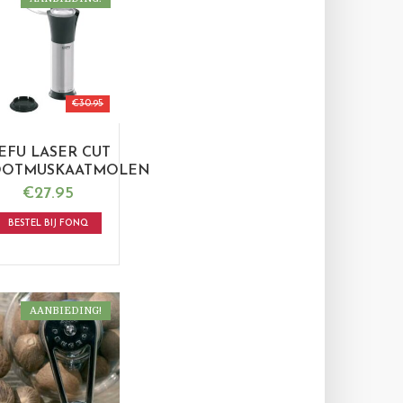
€
30.95
EFU LASER CUT
OTMUSKAATMOLEN
€
27.95
BESTEL BIJ FONQ
AANBIEDING!