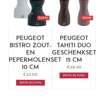
€
50.00
€
62.00
PEUGEOT
PEUGEOT
BISTRO ZOUT-
TAHITI DUO
EN
GESCHENKSET
PEPERMOLENSET
15 CM
10 CM
€
48.99
€
43.00
BESTEL BIJ FONQ
BESTEL BIJ FONQ