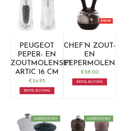
€
29.95
PEUGEOT
CHEF’N ZOUT-
PEPER- EN
EN
ZOUTMOLENSET
PEPERMOLEN
ARTIC 16 CM
€
28.00
€
34.95
BESTEL BIJ FONQ
BESTEL BIJ FONQ
AANBIEDING!
AANBIEDING!