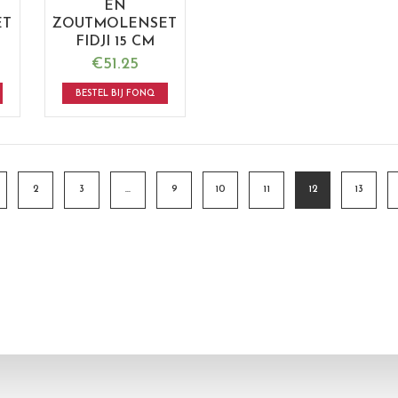
EN
ET
ZOUTMOLENSET
FIDJI 15 CM
€
51.25
BESTEL BIJ FONQ
2
3
…
9
10
11
12
13