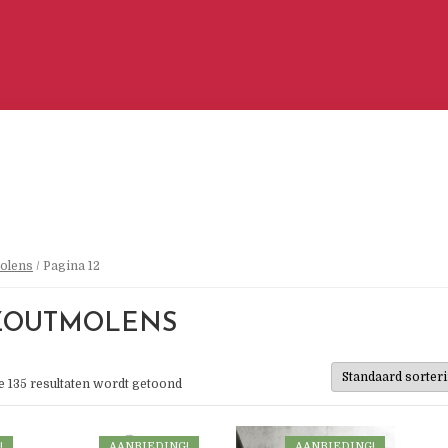
olens
/ Pagina 12
 ZOUTMOLENS
de 135 resultaten wordt getoond
!
AANBIEDING!
AANBIEDING!