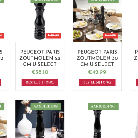
0
€
49.00
€
58.00
S
PEUGEOT PARIS
PEUGEOT PARIS
P
2
ZOUTMOLEN 22
ZOUTMOLEN 30
Z
CM U-SELECT
CM U-SELECT
€
38.10
€
42.99
BESTEL BIJ FONQ
BESTEL BIJ FONQ
!
AANBIEDING!
AANBIEDING!