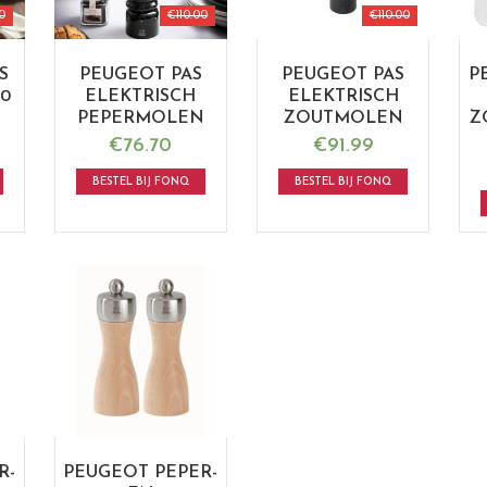
0
€
110.00
€
110.00
S
PEUGEOT PAS
PEUGEOT PAS
P
0
ELEKTRISCH
ELEKTRISCH
PEPERMOLEN
ZOUTMOLEN
Z
€
76.70
€
91.99
BESTEL BIJ FONQ
BESTEL BIJ FONQ
R-
PEUGEOT PEPER-