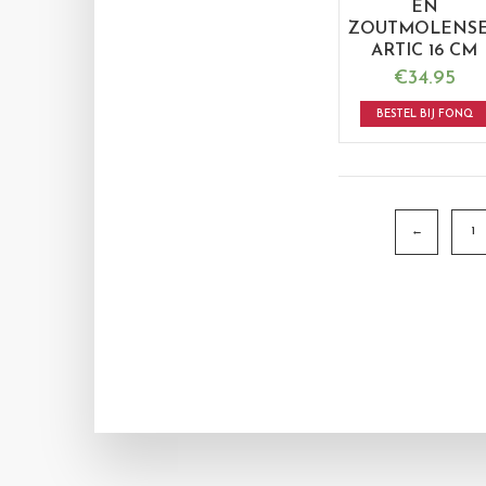
EN
ZOUTMOLENS
ARTIC 16 CM
€
34.95
BESTEL BIJ FONQ
←
1