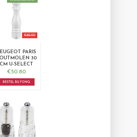
€
65.00
EUGEOT PARIS
OUTMOLEN 30
CM U-SELECT
€
50.80
BESTEL BIJ FONQ