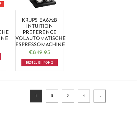
5
KRUPS EA872B
INTUITION
CHE
PREFERENCE
INE
VOLAUTOMATISCHE
ESPRESSOMACHINE
€
849.95
BESTEL BIJ FONQ
1
2
3
4
→