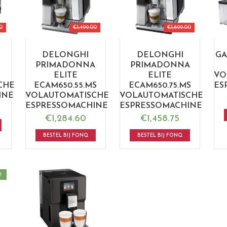
0
€
1,499.00
€
1,699.00
DELONGHI
DELONGHI
GA
B
PRIMADONNA
PRIMADONNA
ELITE
ELITE
VO
CHE
ECAM650.55.MS
ECAM650.75.MS
ES
INE
VOLAUTOMATISCHE
VOLAUTOMATISCHE
ESPRESSOMACHINE
ESPRESSOMACHINE
€
1,284.60
€
1,458.75
BESTEL BIJ FONQ
BESTEL BIJ FONQ
!