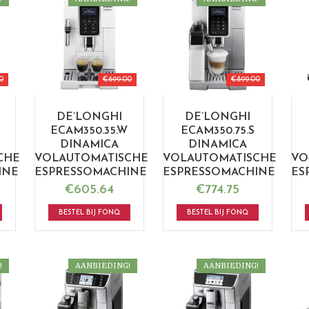
0
€
699.00
€
899.00
DE’LONGHI
DE’LONGHI
ECAM350.35.W
ECAM350.75.S
DINAMICA
DINAMICA
CHE
VOLAUTOMATISCHE
VOLAUTOMATISCHE
VO
INE
ESPRESSOMACHINE
ESPRESSOMACHINE
ES
€
605.64
€
774.75
BESTEL BIJ FONQ
BESTEL BIJ FONQ
!
AANBIEDING!
AANBIEDING!