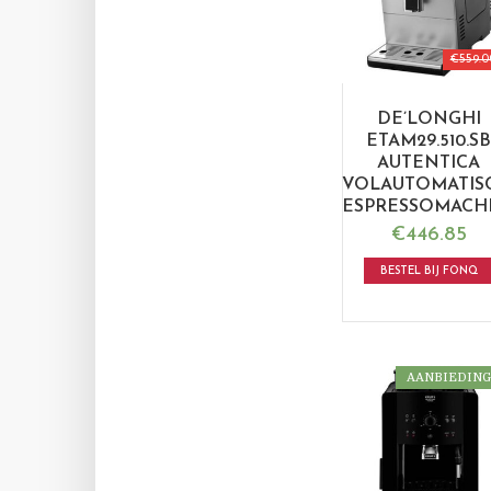
€
559.0
DE’LONGHI
ETAM29.510.S
AUTENTICA
VOLAUTOMATIS
ESPRESSOMACH
€
446.85
BESTEL BIJ FONQ
AANBIEDING