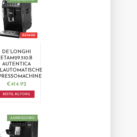
€
549.00
DE’LONGHI
ETAM29.510.B
AUTENTICA
LAUTOMATISCHE
PRESSOMACHINE
€
414.92
BESTEL BIJ FONQ
AANBIEDING!