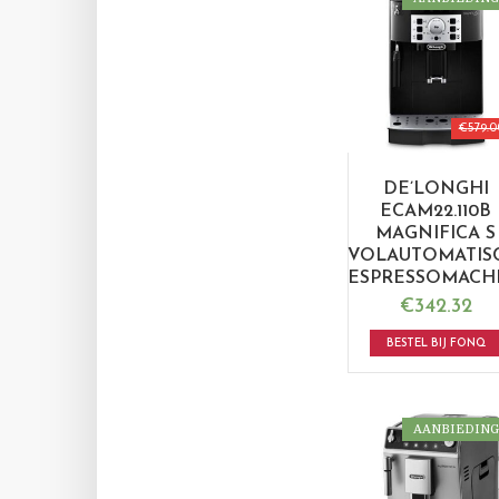
€
579.0
DE’LONGHI
ECAM22.110B
MAGNIFICA S
VOLAUTOMATIS
ESPRESSOMACH
€
342.32
BESTEL BIJ FONQ
AANBIEDING