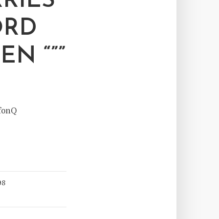
RIES
ORD
EN “””
 fonQ
98