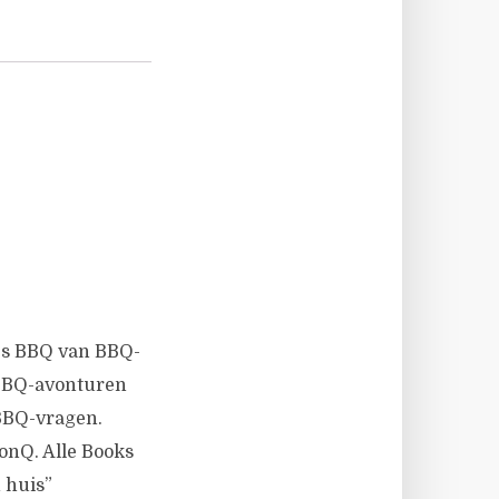
es BBQ van BBQ-
e BBQ-avonturen
 BBQ-vragen.
onQ. Alle Books
 huis”