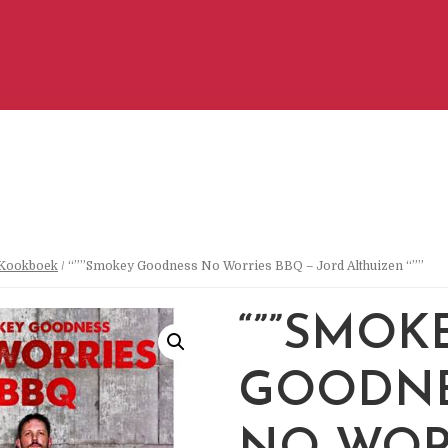
Kookboek
/ “””Smokey Goodness No Worries BBQ – Jord Althuizen “””
“””SMOK
GOODN