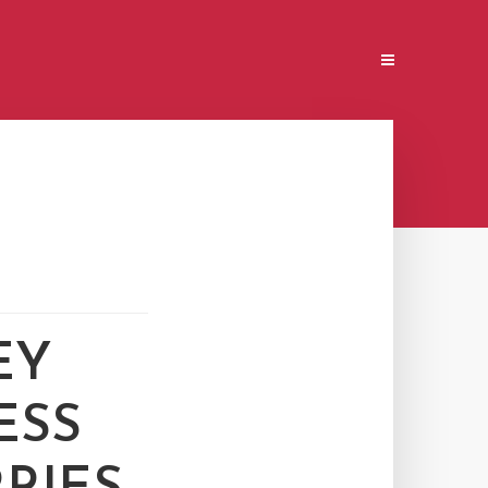
EY
ESS