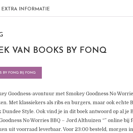
EXTRA INFORMATIE
G
K VAN BOOKS BY FONQ
S BY FONQ BIJ FONQ
ey Goodness-avontuur met Smokey Goodness No Worri
zen. Met klassiekers als ribs en burgers, maar ook echt
 Dundee Style. Ook vind je in dit boek antwoord op al je
Goodness No Worries BBQ – Jord Althuizen “” online bij f
en uit voorraad leverbaar. Voor 23:00 besteld, morgen in