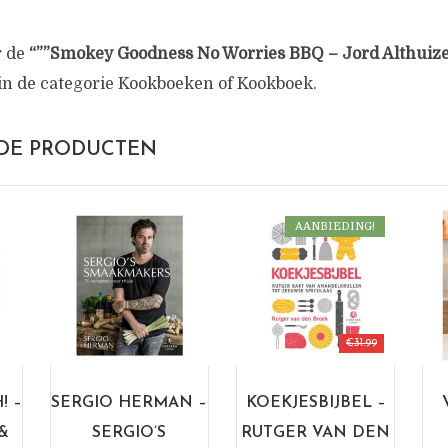
r de
“””Smokey Goodness No Worries BBQ – Jord Althuize
n de categorie Kookboeken of Kookboek.
DE PRODUCTEN
AANBIEDING!
€
31.99
! –
SERGIO HERMAN –
KOEKJESBIJBEL –
&
SERGIO’S
RUTGER VAN DEN