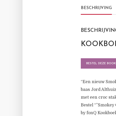
BESCHRIJVING
BESCHRIJVIN
KOOKBOE
BESTEL DEZE BOOK
“Een nieuw Smok
baas Jord Althui
met een croc stak
Bestel “”Smokey 
by fonQ Kookboek