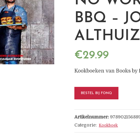
NO WOR
BBQ – J
ALTHUIZ
€
29.99
Kookboeken van Books by
BESTEL BIJ FONQ
Artikelnummer:
97890215688
Categorie:
Kookboek